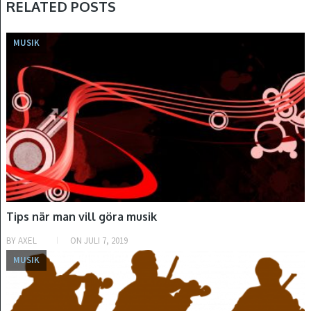
RELATED POSTS
MUSIK
Tips när man vill göra musik
BY
AXEL
ON
JULI 7, 2019
MUSIK