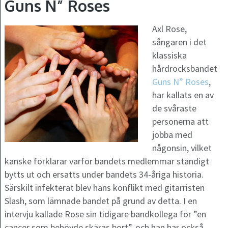
Guns N” Roses
Axl Rose,
sångaren i det
klassiska
hårdrocksbandet
Guns N” Roses
,
har kallats en av
de svåraste
personerna att
jobba med
någonsin, vilket
kanske förklarar varför bandets medlemmar ständigt
bytts ut och ersatts under bandets 34-åriga historia.
Särskilt infekterat blev hans konflikt med gitarristen
Slash, som lämnade bandet på grund av detta. I en
intervju kallade Rose sin tidigare bandkollega för ”en
cancer som behövde skäras bort”, och han har också