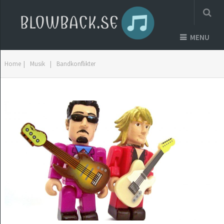
MENU
Home
|
Musik
|
Bandkonflikter