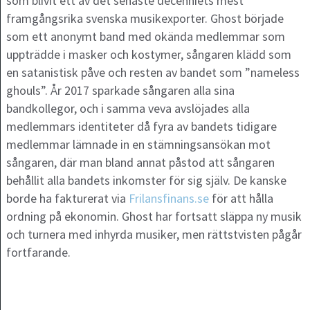
som blivit ett av det senaste decenniets mest
framgångsrika svenska musikexporter. Ghost började
som ett anonymt band med okända medlemmar som
uppträdde i masker och kostymer, sångaren klädd som
en satanistisk påve och resten av bandet som ”nameless
ghouls”. År 2017 sparkade sångaren alla sina
bandkollegor, och i samma veva avslöjades alla
medlemmars identiteter då fyra av bandets tidigare
medlemmar lämnade in en stämningsansökan mot
sångaren, där man bland annat påstod att sångaren
behållit alla bandets inkomster för sig själv. De kanske
borde ha fakturerat via
Frilansfinans.se
för att hålla
ordning på ekonomin. Ghost har fortsatt släppa ny musik
och turnera med inhyrda musiker, men rättstvisten pågår
fortfarande.